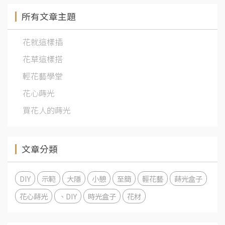
所有文章主題
花就這樣插
花草這樣搭
輕花藝學堂
花心蒔光
買花人的蒔光
文章分類
DIY
示範
大隱
小憩
至簡
輕花藝
蒔光盒子
花心蒔光
、DIY
時光盒子
花材