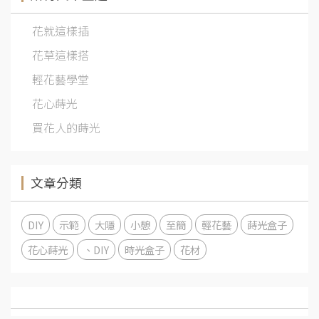
花就這樣插
花草這樣搭
輕花藝學堂
花心蒔光
買花人的蒔光
文章分類
DIY
示範
大隱
小憩
至簡
輕花藝
蒔光盒子
花心蒔光
、DIY
時光盒子
花材