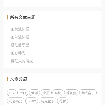
所有文章主題
花就這樣插
花草這樣搭
輕花藝學堂
花心蒔光
買花人的蒔光
文章分類
DIY
示範
大隱
小憩
至簡
輕花藝
蒔光盒子
花心蒔光
、DIY
時光盒子
花材