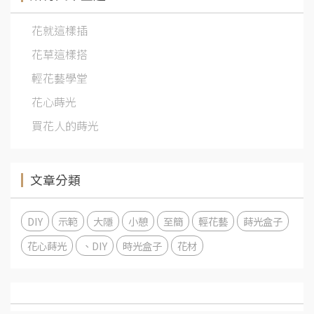
花就這樣插
花草這樣搭
輕花藝學堂
花心蒔光
買花人的蒔光
文章分類
DIY
示範
大隱
小憩
至簡
輕花藝
蒔光盒子
花心蒔光
、DIY
時光盒子
花材