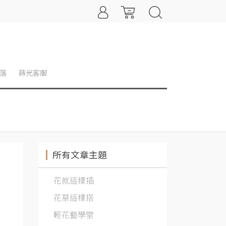
落
蒔光客服
所有文章主題
花就這樣插
花草這樣搭
輕花藝學堂