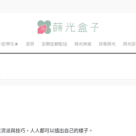
一起學花★
首頁
定期定額配送
蒔光商城
探索蒔光
蒔光部
1
求流派與技巧，人人都可以插出自己的樣子。