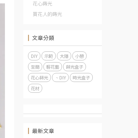
花心蒔光
買花人的蒔光
文章分類
DIY
示範
大隱
小憩
至簡
輕花藝
蒔光盒子
花心蒔光
、DIY
時光盒子
花材
最新文章