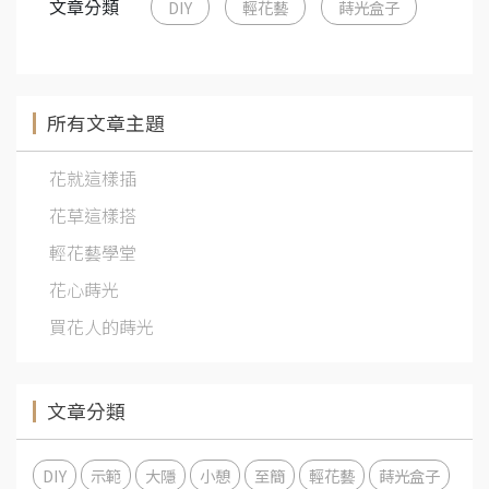
文章分類
DIY
輕花藝
蒔光盒子
所有文章主題
花就這樣插
花草這樣搭
輕花藝學堂
花心蒔光
買花人的蒔光
文章分類
DIY
示範
大隱
小憩
至簡
輕花藝
蒔光盒子