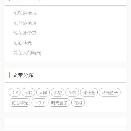
花就這樣插
花草這樣搭
輕花藝學堂
花心蒔光
買花人的蒔光
文章分類
DIY
示範
大隱
小憩
至簡
輕花藝
蒔光盒子
花心蒔光
、DIY
時光盒子
花材