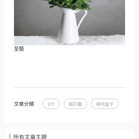
至簡
文章分類
DIY
輕花藝
蒔光盒子
所有文章主題