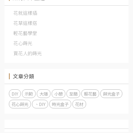
花就這樣插
花草這樣搭
輕花藝學堂
花心蒔光
買花人的蒔光
文章分類
DIY
示範
大隱
小憩
至簡
輕花藝
蒔光盒子
花心蒔光
、DIY
時光盒子
花材