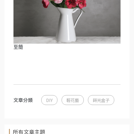
至簡
文章分類
DIY
輕花藝
蒔光盒子
所有文章主題