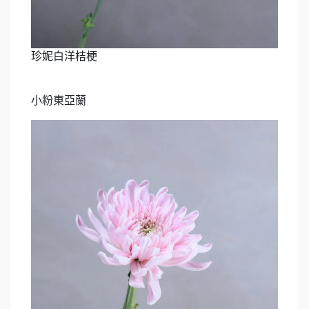
珍妮白洋桔梗
小粉東亞蘭