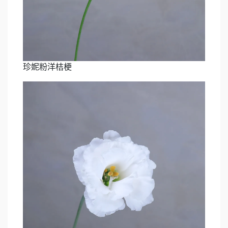
珍妮粉洋桔梗