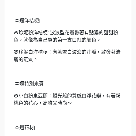
|
本週洋桔梗|
🌸
珍妮粉洋桔梗: 波浪型花瓣帶著有點濃的甜甜粉
色，就像為自己買的第一支口紅的顏色。
🌸
珍妮白洋桔梗：有著雪白波浪的花瓣，散發著清
麗的氣質。
|
本週特別來賓|
🌸
小白粉東亞蘭：蠟光般的質感白淨花瓣，有著粉
桃色的花心，高雅又時尚～
|
本週花材|