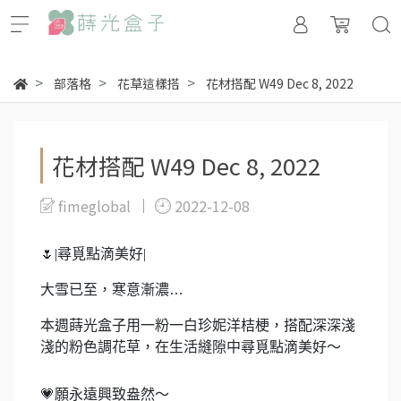
部落格
花草這樣搭
花材搭配 W49 Dec 8, 2022
花材搭配 W49 Dec 8, 2022
fimeglobal
2022-12-08
🌷
|
尋覓點滴美好|
大雪已至，寒意漸濃…
本週蒔光盒子
用
一粉一白珍妮洋桔梗，搭配深深淺
淺的粉色調花草，在生活縫隙中尋覓點滴美好
～
💗
願永遠興致盎然～