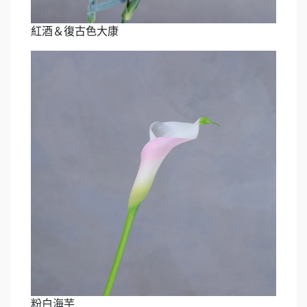
紅酒＆復古色大康
粉白海芋