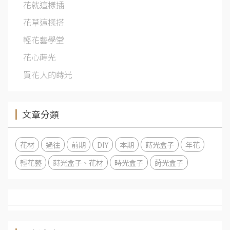
花就這樣插
花草這樣搭
輕花藝學堂
花心蒔光
買花人的蒔光
文章分類
花材
過往
前期
DIY
本期
蒔光盒子
年花
輕花藝
蒔光盒子、花材
時光盒子
莳光盒子