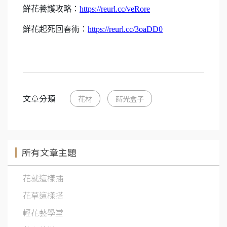
鮮花養護攻略：
https://reurl.cc/veRore
鮮花起死回春術：
https://reurl.cc/3oaDD0
文章分類
花材
蒔光盒子
所有文章主題
花就這樣插
花草這樣搭
輕花藝學堂