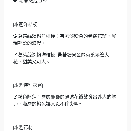
💗
祝 夢想成真～
|
本週洋桔梗|
🌸
葛萊絲淡粉洋桔梗：有著淡粉色的卷邊花瓣，展
現輕盈的浪漫。
🌸
葛萊絲深粉洋桔梗: 帶著糖果色的荷葉捲邊大
花，甜美又可人。
|
本週
特別來
賓|
🌸
粉色陸蓮：層層疊疊的薄透花瓣散發出迷人的魅
力，漸層的粉色讓人忍不住尖叫～
|
本週花材|