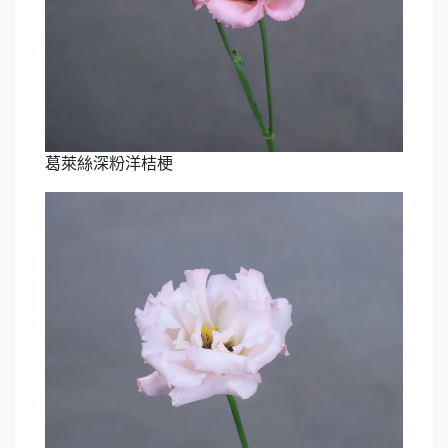
葛萊絲深粉洋桔梗