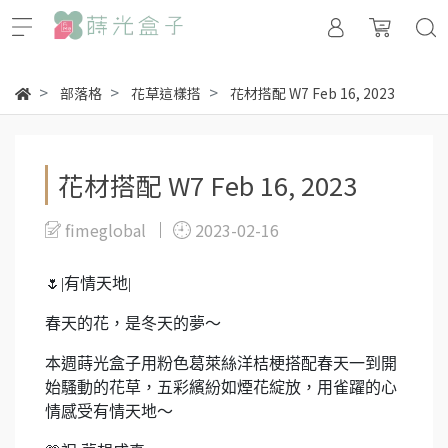
部落格
花草這樣搭
花材搭配 W7 Feb 16, 2023
花材搭配 W7 Feb 16, 2023
fimeglobal
2023-02-16
🌷|
有情天地
|
春天的花，是冬天的夢～
本週蒔光盒子
用
粉色葛萊絲洋桔梗搭配春天一到開
始騷動的花草，五彩繽紛如煙花綻放，用雀躍的心
情感受有情天地～