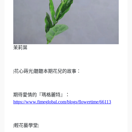
茉莉葉
|
花心蒔光|聽聽本期花兒的故事：
期待愛情的『瑪格麗特』
：
https://www.fimeglobal.com/blogs/flowertime/66113
|
輕花藝學堂|