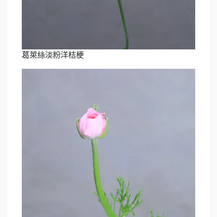
葛萊絲淡粉洋桔梗