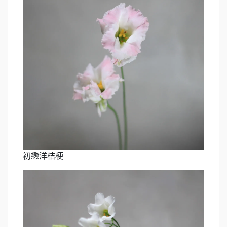
初戀洋桔梗