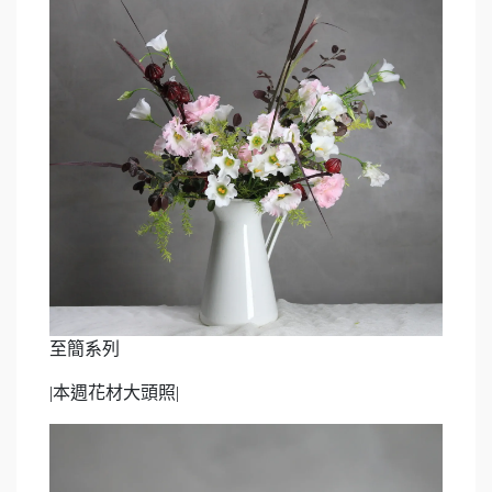
至簡系列
|
本週花材大頭照
|