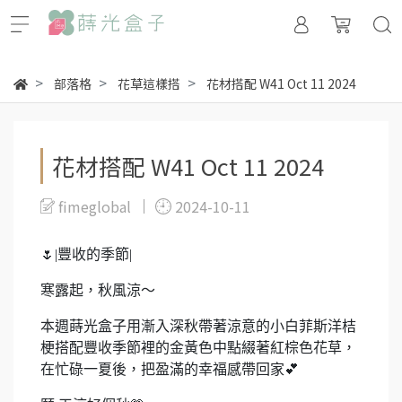
部落格
花草這樣搭
花材搭配 W41 Oct 11 2024
花材搭配 W41 Oct 11 2024
fimeglobal
2024-10-11
🌷
|
豐收的季節|
寒露起，秋風涼～
本週蒔光盒子用漸入深秋帶著涼意的小白菲斯洋桔
梗搭配豐收季節裡的金黃色中點綴著紅棕色花草，
在忙碌一夏後，把盈滿的幸福感帶回家
💕