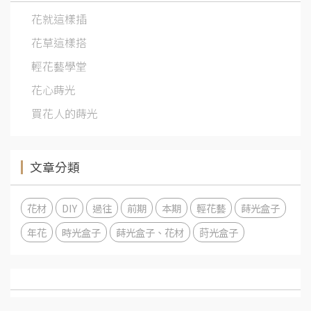
花就這樣插
花草這樣搭
輕花藝學堂
花心蒔光
買花人的蒔光
文章分類
花材
DIY
過往
前期
本期
輕花藝
蒔光盒子
年花
時光盒子
蒔光盒子、花材
莳光盒子