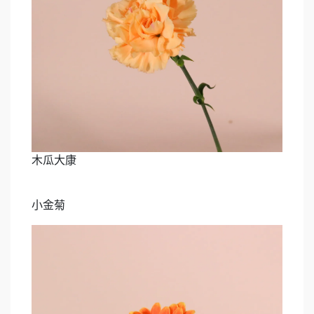
木瓜大康
小金菊