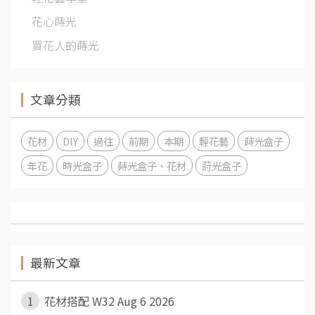
花心蒔光
買花人的蒔光
文章分類
花材
DIY
過往
前期
本期
輕花藝
蒔光盒子
年花
時光盒子
蒔光盒子、花材
莳光盒子
最新文章
1
花材搭配 W32 Aug 6 2026