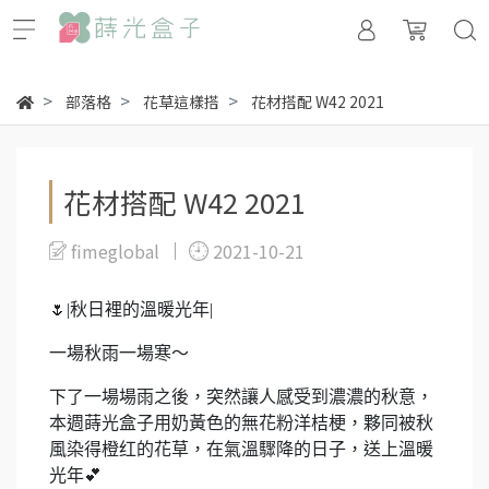
部落格
花草這樣搭
花材搭配 W42 2021
花材搭配 W42 2021
fimeglobal
2021-10-21
🌷|
秋日裡的溫暖光年|
一場秋雨一場寒～
下了一場場雨之後，突然讓人感受到濃濃的秋意，
本週蒔光盒子用奶黃色的無花粉洋桔梗，夥同被秋
風染得橙红的花草，在氣溫驟降的日子，送上溫暖
光年
💕