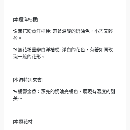
|
本週洋桔梗|
🌸
無花粉黃洋桔梗: 帶著溫暖的奶油色，小巧又輕
盈。
🌸
無花粉重瓣白洋桔梗: 淨白的花色，有著如同玫
瑰一般的花形。
|
本週特別來賓|
🌸
橘鬱金香：漂亮的奶油亮橘色，展現有溫度的甜
美～
|
本週花材|