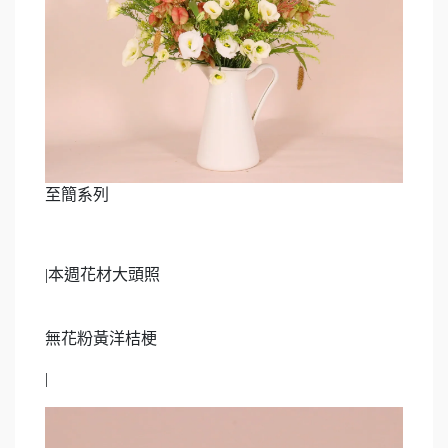
至簡系列
|
本週花材大頭照
無花粉黃洋桔梗
|