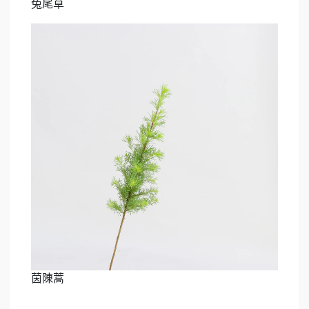
兔尾草
茵陳蒿