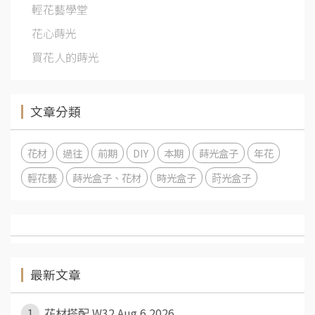
輕花藝學堂
花心蒔光
買花人的蒔光
文章分類
花材
過往
前期
DIY
本期
蒔光盒子
年花
輕花藝
蒔光盒子、花材
時光盒子
莳光盒子
最新文章
1
花材搭配 W32 Aug 6 2026