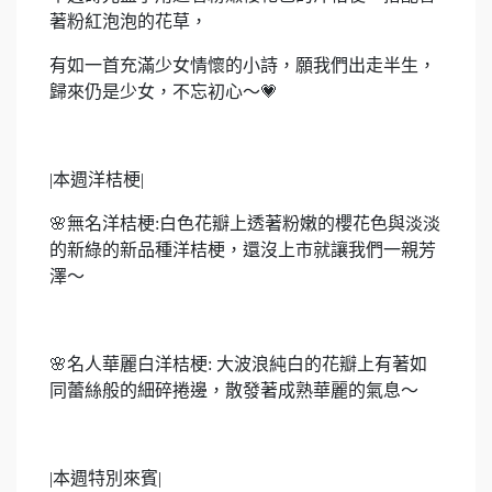
著粉紅泡泡的花草，
有如一首充滿少女情懷的小詩，願我們出走半生，
歸來仍是少女，不忘初心～
💗
|
本週洋桔梗|
🌸
無名洋桔梗:白色花瓣上透著粉嫩的櫻花色與淡淡
的新綠的新品種洋桔梗，還沒上市就讓我們一親芳
澤～
🌸
名人華麗白洋桔梗: 大波浪純白的花瓣上有著如
同蕾絲般的細碎捲邊，散發著成熟華麗的氣息～
|
本週特別來賓|