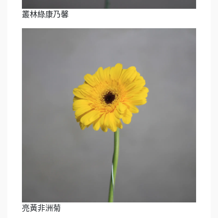
叢林綠康乃馨
亮黃非洲菊