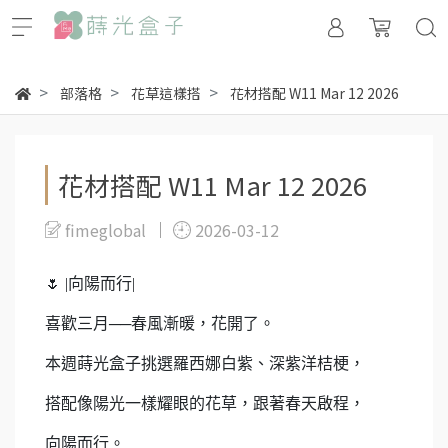
部落格
花草這樣搭
花材搭配 W11 Mar 12 2026
花材搭配 W11 Mar 12 2026
fimeglobal
2026-03-12
🌷 |
向陽而行
|
喜歡三月──
春風漸暖，花開了。
本週蒔光盒子
挑選
羅西娜白紫、深紫洋桔梗，
搭配像陽光一樣耀眼的花草，
跟著春天啟程，
向陽而行。