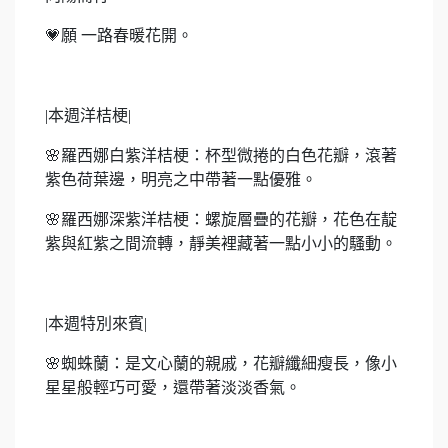
💗
願 一路春暖花開。
|
本週洋桔梗
|
🌸
羅西娜白紫洋桔梗：杯型微捲的白色花瓣，滾著
紫色荷葉邊，明亮之中帶著一點優雅。
🌸
羅西娜深紫洋桔梗：螺旋層疊的花瓣，花色在靛
紫與紅紫之間流轉，靜美裡藏著一點小小的騷動。
|
本週特別來賓
|
🌸
蜘蛛蘭：是文心蘭的親戚，花瓣纖細瘦長，像小
星星般輕巧可愛，還帶著淡淡香氣。