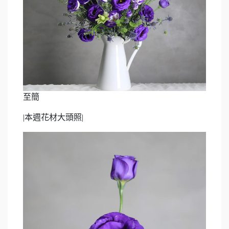
至簡
|
本週花材大頭照
|