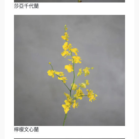
莎亞千代蘭
檸檬文心蘭