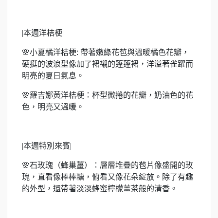
|
本週洋桔梗
|
🌸
小夏橘洋桔梗
:
帶著嫩綠花苞與溫暖橘色花瓣，
硬挺的波浪型像加了裙襯的蓬蓬裙，洋溢著雀躍而
明亮的夏日氣息。
🌸
羅吉娜黃洋桔梗：杯型微捲的花瓣，奶油色的花
色，明亮又溫暖。
|
本週特別來賓
|
🌸
石玫瑰（蜂巢薑）：層層堆疊的苞片像盛開的玫
瑰，直看像棒棒糖，俯看又像花朵綻放。除了有趣
的外型，還帶著淡淡蜂蜜檸檬薑茶般的清香。