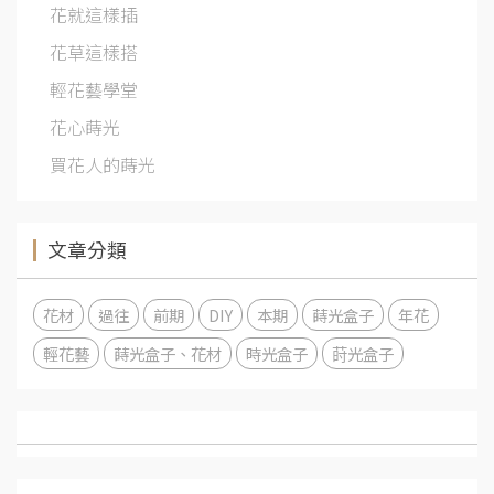
花就這樣插
花草這樣搭
輕花藝學堂
花心蒔光
買花人的蒔光
文章分類
花材
過往
前期
DIY
本期
蒔光盒子
年花
輕花藝
蒔光盒子、花材
時光盒子
莳光盒子