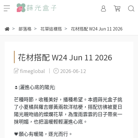
部落格
花草這樣搭
花材搭配 W24 Jun 11 2026
花材搭配 W24 Jun 11 2026
fimeglobal
2026-06-12
🌷|
灑進心底的陽光
|
芒種時節，收穫美好，播種希望。本週蒔光盒子挑
了
小夏橘與羅吉娜黃兩款洋桔梗，
搭配彷彿被夏日
陽光親吻過的燦爛花草，
為霪雨霏霏的日子帶來一
抹明媚，
也把溫暖輕輕灑進心底。
💗
願心有暖陽，逐光而行。