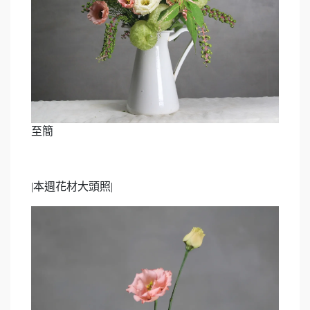
至簡
|
本週花材大頭照
|