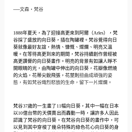
──文森・梵谷
1888
年夏天，為了迎接高更來到阿爾（Arles），梵
谷採了盛放的向日葵，插在陶罐裡。梵谷覺得向日
葵就像最好友誼，熱情、慷慨、燦爛、明亮又溫
暖。在等待高更到來的期間，梵谷持續創作曾經被
高更讚譽的向日葵畫作。明亮的背景有如讓人睜不
開眼睛的光，由陶罐中伸出的向日葵，花瓣像燃燒
的火焰，花蒂尖銳飛張，花莖則
扭曲成頑強的姿
態，有如梵谷熾烈怒放的生命，留下一片燦爛。
梵谷37歲的一生畫了11幅向日葵，其中一幅在日本
以10億台幣的天價賣出而轟動一時，讓許多人因此
認識了梵谷的向日葵。在梵谷向日葵的畫作中，可
以見到其中穿梭了幾朵特殊的綠色花心向日葵的身