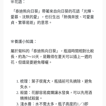
🌸
花語：
「泰迪熊向日葵」帶著來自向日葵的花語「光輝、
愛慕、沈默的愛」，也衍生出「熱情奔放、可愛童
貞、繁華易逝」的意思。
🌸
養護小知識：
屬於菊科的「泰迪熊向日葵」，瓶插時間相對比較
長，約為
7
～10天，是難得在夏天可以插上一週的
花，但還是要避免曝曬。
梳理：
葉子很寬大，瓶插前可先摘除，避免
失水。
殺菌：花腳容易腐爛讓水發臭，可以先用酒
精擦拭殺菌。
淺水養：水不需太多，瓶子高度的1／3即