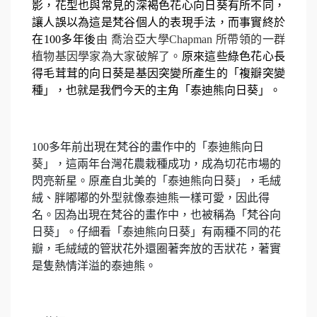
影，花型也與常見的深褐色花心向日葵有所不同，
讓人誤以為這是梵谷個人的表現手法，而事實終於
在100多年後
由
喬治亞大學
Chapman
所帶領的一群
植物基因學家為大家破解了。
原來這些綠色花心長
得毛茸茸的向日葵是基因突變所產生的「複瓣突變
種」，也就是我們今天的主角「泰迪熊向日葵」。
100
多年前出現在梵谷的畫作中的「泰迪熊向日
葵」，這兩年台灣花農栽種成功，成為切花市場的
閃亮新星。原產自北美的「泰迪熊向日葵」，毛絨
絨、胖嘟嘟的外型就像泰迪熊一樣可愛，因此得
名。因為出現在梵谷的畫作中，也被稱為「梵谷向
日葵」。仔細看「泰迪熊向日葵」有兩種不同的花
瓣，毛絨絨的管狀花外還圈著奔放的舌狀花，著實
是隻熱情洋溢的泰迪熊。