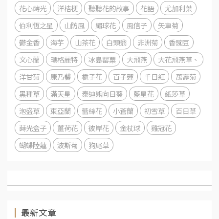
花心蒔光
洋桔梗
聽聽花的故事
花語
尤加利葉
伯利恆之星
山防風
繡球花
風信子
矢車菊
鬱金香
海芋
山茶花
白頭翁
非洲菊
香豌豆
文心蘭
瑪格麗特
冰島罌粟
大飛燕
大花飛燕草、
洋甘菊
康乃馨
梔子花
百子蓮
千日紅
萬壽菊
黑種草
滿天星
泰迪熊向日葵
藍星花
紙莎草
泡盛草
東亞蘭
蕾絲花
小蒼蘭
初雪草
百日草
蒔光盒子
薑荷花
彼岸花
金杖球
雞冠花
蝴蝶陸蓮
波斯菊
狗尾草
最新文章